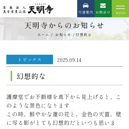
交通案内
お問合せ
天明寺からのお知らせ
ホーム
お知らせ
幻想的な
トピックス
2025.09.14
幻想的な
護摩堂でお不動様を真下から見上げると、こ
のような景色になります
この時、鮮やかな蓮の花と、金色の天蓋、壁
に写る影がとても幻想的だといつも思いま