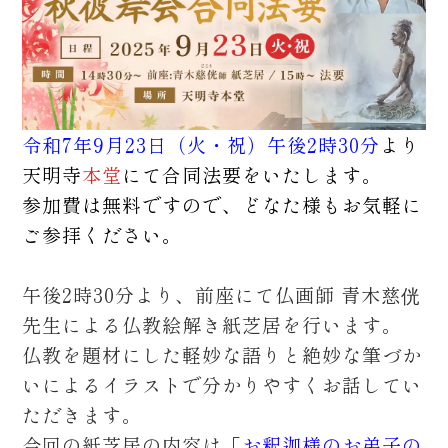
令和7年9月23日（火・祝）午後2時30分
より
天明寺
本堂
にて合同法要をいたします。
参加費は無料ですので、どなた様もお気軽に
ご参拝ください。
午後2時30分より、前座にて仏画師 青木慈侊
先生による仏教絵解き紙芝居を行います。
仏教を題材にした軽妙な語りと絶妙な筆づか
いによるイラストで分かりやすくお話してい
ただきます。
今回の紙芝居の内容は
「
お釈迦様のお弟子の