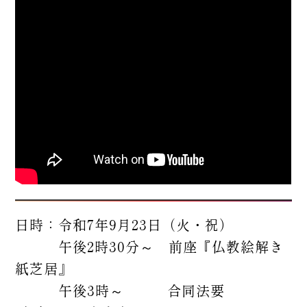
日時：令和7年9月23日（火・祝）
午後2時30分～ 前座『仏教絵解き
紙芝居
』
午後3時～ 合同法要