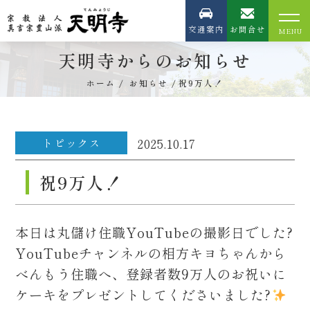
交通案内
お問合せ
天明寺からのお知らせ
ホーム
お知らせ
祝9万人！
トピックス
2025.10.17
祝9万人！
本日は丸儲け住職YouTubeの撮影日でした?
YouTubeチャンネルの相方キヨちゃんから
べんもう住職へ、登録者数9万人のお祝いに
ケーキをプレゼントしてくださいました?