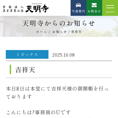
交通案内
お問合せ
天明寺からのお知らせ
ホーム
お知らせ
吉祥天
トピックス
2025.10.08
吉祥天
本日8日は本堂にて吉祥天様の御開帳を行っ
ております
こんにちは?事務員のUです