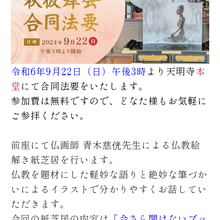
令和6年9月22日（日）午後3時
より天明寺
本
堂
にて合同法要をいたします。
参加費は無料ですので、どなた様もお気軽に
ご参拝ください。
前座にて仏画師 青木慈侊先生による仏教絵
解き紙芝居を行います。
仏教を題材にした軽妙な語りと絶妙な筆づか
いによるイラストで分かりやすくお話してい
ただきます。
今回の紙芝居の内容は
「今さら聞けないブッ