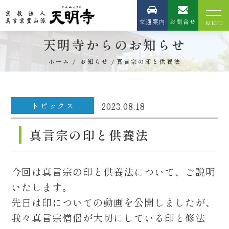
交通案内
お問合せ
天明寺からのお知らせ
ホーム
お知らせ
真言宗の印と供養法
トピックス
2023.08.18
真言宗の印と供養法
今回は真言宗の印と供養法について、ご説明
いたします。
先日は印についての動画を公開しましたが、
我々真言宗僧侶が大切にしている印と修法