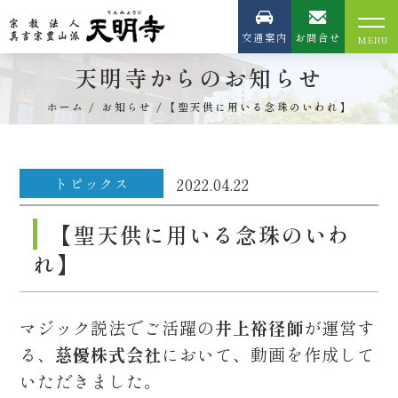
交通案内
お問合せ
天明寺からのお知らせ
ホーム
お知らせ
【聖天供に用いる念珠のいわれ】
トピックス
2022.04.22
【聖天供に用いる念珠のいわ
れ】
マジック説法でご活躍の
井上裕径師
が運営す
る、
慈優株式会社
において、動画を作成して
いただきました。