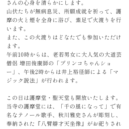
さんの心身を清らかにします。
山伏たちが無病息災、所願成就を祈って、護
摩の火と煙を全身に浴び、素足で火渡りを行
います。
また、この火渡りはどなたでも参加いただけ
ます。
午前10時からは、老若男女に大人気の大道芸
僧侶 増田俊康師の「プリンコちゃんショ
ー」、午後2時からは井上裕径師による「マ
ジック説法」が行われます。
この日は護摩堂・聖天堂も開放いたします。
当寺の護摩堂には、「千の風になって」で有
名なテノール歌手、秋川雅史さんが彫刻し、
奉納された『八臂辯才天坐像』がお祀りされ