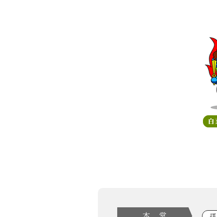
本 堂
拝