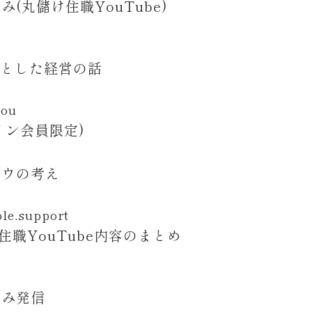
(丸儲け住職YouTube)
心とした経営の話
mou
ライン会員限定)
モウの考え
le.support
住職YouTube内容のまとめ
悩み発信