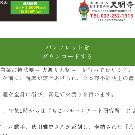
パンフレットを
ダウンロードする
・白菜加持法要～ 火渡り大祭～」を行っております。
」を前に、護摩が焚きあげられ、ご本尊不動明王の清
。
と煙を全身に浴び、素足で火渡りを行います。
」、午後2時からは「もこバルーンアート研究所」に
。
ノール歌手、秋川雅史さんが彫刻し、奉納された『八
さい。