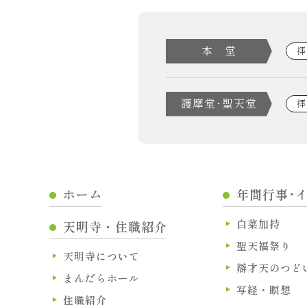
本 堂
拝
護摩堂･聖天堂
拝
ホーム
年間行事･
白菜加持
天明寺・住職紹介
聖天福祭り
天明寺について
辯才天のつど
まんだらホール
写経・瞑想
住職紹介