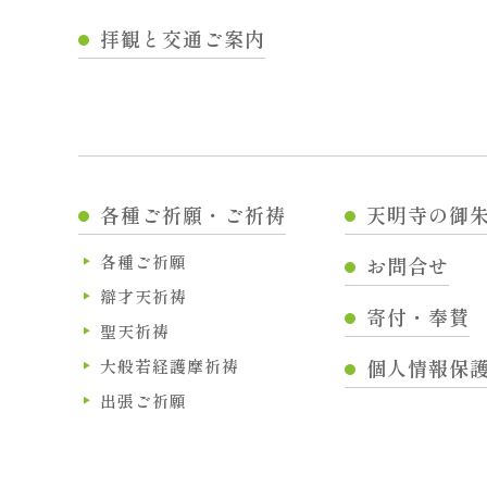
拝観と交通ご案内
各種ご祈願・ご祈祷
天明寺の御
各種ご祈願
お問合せ
辯才天祈祷
寄付・奉賛
聖天祈祷
個人情報保
大般若経護摩祈祷
出張ご祈願