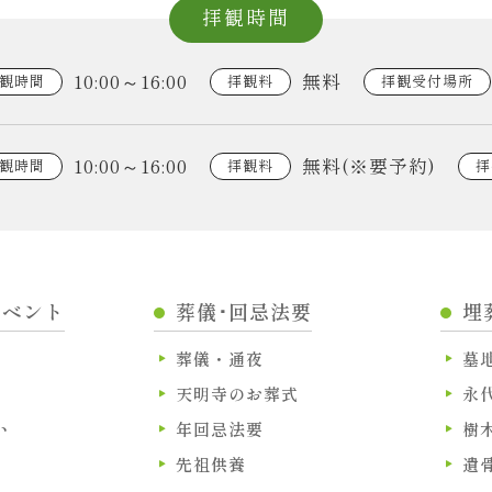
拝観時間
10:00～16:00
無料
観時間
拝観料
拝観受付場所
10:00～16:00
無料(※要予約)
観時間
拝観料
拝
イベント
葬儀･回忌法要
埋
葬儀・通夜
墓
天明寺のお葬式
永
い
年回忌法要
樹
先祖供養
遺