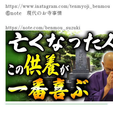
https://www.instagram.com/tenmyoji_benmou
⑥note 現代のお寺事情
https://note.com/benmou_suzuki